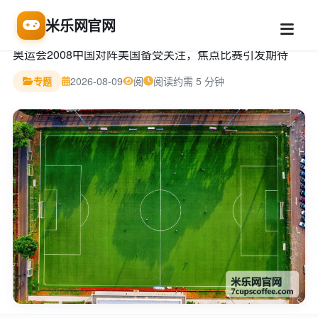
米乐网官网
首页
专题
正文详情
奥运会2008中国对阵美国备受关注，焦点比赛引发期待
2026-08-09
阅
阅读约需 5 分钟
专题