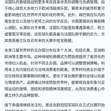
法国队的晋级挑战则更多来自自身状态的调整与伤病管理。由
于核心球员大多效力于欧洲顶级俱乐部，赛季末的疲劳积累可
能影响他们在世界杯开局阶段的表现。此外，姆巴佩在队内的
角色定位以及他与老将之间的化学反应，也需要德尚在赛前精
心调配。从潜在对手来看，法国队可能提前遭遇英格兰、荷兰
或葡萄牙等劲旅，这些球队都具备与法国队掰手腕的实力，尤
其是英格兰队在近年来的大赛中愈发稳健。
未来几届世界杯的主办国分布在多个大洲，包括北美、亚洲和
欧洲等主要市场。这种地域轮换模式为赞助商提供了差异化的
市场切入机会。针对不同主办国，品牌可以调整营销策略，利
用本土化内容拉近与当地消费者的距离。世界杯的商业价值不
仅仅体现在赛事期间的曝光，更在于其长期积累的全球认知度
与情感资产。品牌通过持续赞助世界杯，能够将自身形象与足
球运动的激情、团结和进取精神深度绑定，从而在消费者心中
建立持久的品牌联想。
接下来值得继续关注的，是这支欧冠冠军球队在正式比赛开始