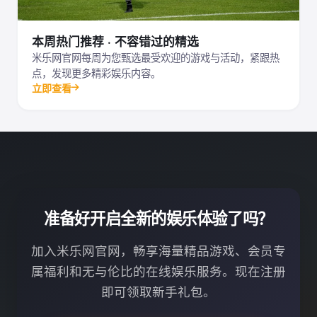
本周热门推荐 · 不容错过的精选
米乐网官网每周为您甄选最受欢迎的游戏与活动，紧跟热
点，发现更多精彩娱乐内容。
立即查看
准备好开启全新的娱乐体验了吗？
加入米乐网官网，畅享海量精品游戏、会员专
属福利和无与伦比的在线娱乐服务。现在注册
即可领取新手礼包。